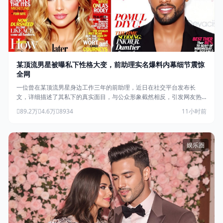
某顶流男星被曝私下性格大变，前助理实名爆料内幕细节震惊
全网
一位曾在某顶流男星身边工作三年的前助理，近日在社交平台发布长
文，详细描述了其私下的真实面目，与公众形象截然相反，引发网友热
议。
89.2万
4.6万
8934
11小时前
娱乐圈