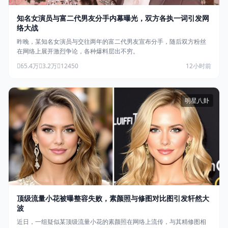
知名女演员与富二代男友分手内幕曝光，双方各执一词引发网
络大战
昨晚，某知名女演员与交往两年的富二代男友宣布分手，随后双方粉丝
在网络上展开激烈争论，各种爆料层出不穷。
65.4万
3.2万
12450
12小时前
明星八卦
顶级流量小花被曝整容失败，素颜照与修图对比图引发轩然大
波
近日，一组疑似某顶级流量小花的素颜照在网络上流传，与其精修图相