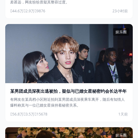
差甚远，网友纷纷质疑其整容过度。
44.6万
2.9万
9876
23小时前
娱乐圈
某男团成员深夜出逃被拍，疑似与已婚女星秘密约会长达半年
有网友在某高档小区附近拍到某男团成员深夜乘车离开，随后有知情人
爆料称其与一位已婚女星保持着秘密关系。
56.8万
3.5万
15678
1天前
娱乐圈