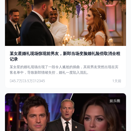
某女星婚礼现场惊现前男友，新郎当场变脸婚礼险些取消全程
记录
某女星的婚礼现场出现了一段令人尴尬的插曲，其前男友突然出现在宾
客名单中，导致新郎情绪失控，婚礼一度陷入混乱。
45.7万
3.5万
12345
1天前
娱乐圈