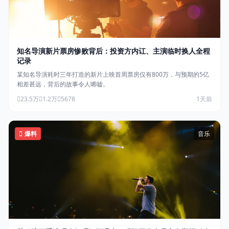
知名导演新片票房惨败背后：投资方内讧、主演临时换人全程
记录
某知名导演耗时三年打造的新片上映首周票房仅有800万，与预期的5亿
相差甚远，背后的故事令人唏嘘。
23.5万
1.2万
5678
1天前
爆料
音乐