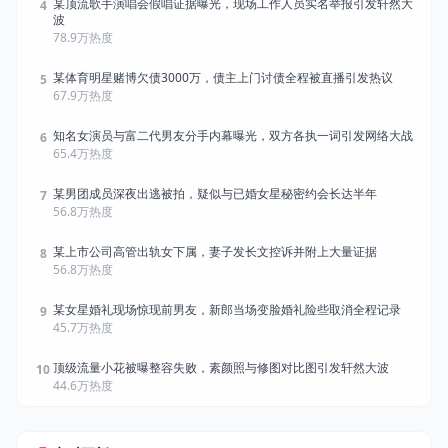
某顶流歌手演唱会假唱证据曝光，现场工作人员实名举报引发轩然大
4
波
78.9万热度
某体育明星赌博欠债3000万，债主上门讨债全程被直播引发热议
5
67.9万热度
知名女演员与富二代男友分手内幕曝光，双方各执一词引发网络大战
6
65.4万热度
某男团成员深夜出逃被拍，疑似与已婚女星秘密约会长达半年
7
56.8万热度
某上市公司高管出轨女下属，妻子发长文控诉并附上大量证据
8
56.8万热度
某女星婚礼现场惊现前男友，新郎当场变脸婚礼险些取消全程记录
9
45.7万热度
顶级流量小花被曝整容失败，素颜照与修图对比图引发轩然大波
10
44.6万热度