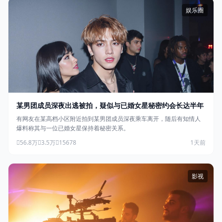
娱乐圈
某男团成员深夜出逃被拍，疑似与已婚女星秘密约会长达半年
有网友在某高档小区附近拍到某男团成员深夜乘车离开，随后有知情人
爆料称其与一位已婚女星保持着秘密关系。
56.8万
3.5万
15678
1天前
影视