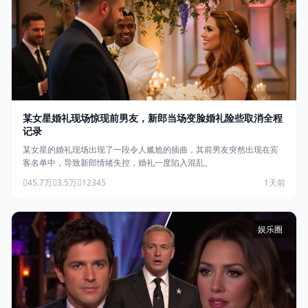
某女星婚礼现场惊现前男友，新郎当场变脸婚礼险些取消全程
记录
某女星的婚礼现场出现了一段令人尴尬的插曲，其前男友突然出现在宾
客名单中，导致新郎情绪失控，婚礼一度陷入混乱。
45.7万
3.5万
12345
1天前
娱乐圈