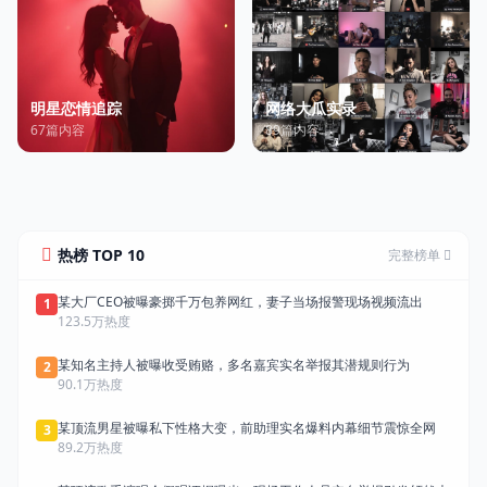
明星恋情追踪
网络大瓜实录
67篇内容
89篇内容
热榜 TOP 10
完整榜单
某大厂CEO被曝豪掷千万包养网红，妻子当场报警现场视频流出
1
123.5万热度
某知名主持人被曝收受贿赂，多名嘉宾实名举报其潜规则行为
2
90.1万热度
某顶流男星被曝私下性格大变，前助理实名爆料内幕细节震惊全网
3
89.2万热度