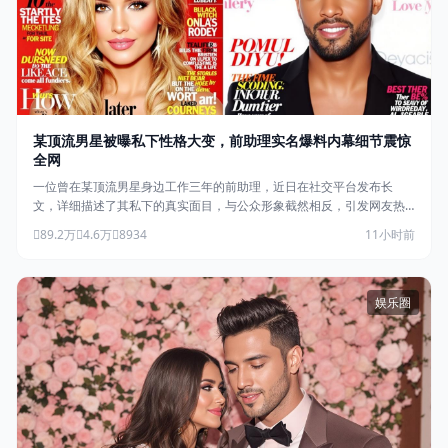
某顶流男星被曝私下性格大变，前助理实名爆料内幕细节震惊
全网
一位曾在某顶流男星身边工作三年的前助理，近日在社交平台发布长
文，详细描述了其私下的真实面目，与公众形象截然相反，引发网友热
议。
89.2万
4.6万
8934
11小时前
娱乐圈