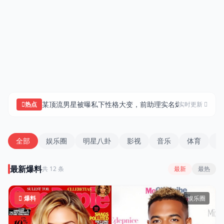
海角51黑料网
某顶流男星被曝私下性格大变，前助理实名爆料内幕细...
知
热点
实时更新
全部
娱乐圈
明星八卦
影视
音乐
体育
社
最新爆料
共 12 条
最新
最热
爆料
娱乐圈