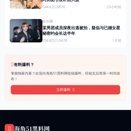
44.6万
9876
23小时前
娱乐圈
某男团成员深夜出逃被拍，疑似与已婚女星
秘密约会长达半年
56.8万
15678
1天前
有料爆料？
掌握独家内幕？欢迎向海角51黑料网投稿爆料，经核实后将第一时间发
布！
立即爆料
海角51黑料网