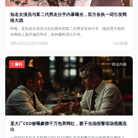
知名女演员与富二代男友分手内幕曝光，双方各执一词引发网
络大战
昨晚，某知名女演员与交往两年的富二代男友宣布分手，随后双方粉丝
在网络上展开激烈争论，各种爆料层出不穷。
65.4万
3.2万
12450
12小时前
爆料
商业内幕
某大厂CEO被曝豪掷千万包养网红，妻子当场报警现场视频流
出
一段疑似某知名互联网公司CEO与网红在高档餐厅约会的视频在网络上