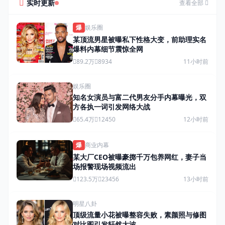
实时更新
查看全部
爆
娱乐圈
某顶流男星被曝私下性格大变，前助理实名
爆料内幕细节震惊全网
89.2万
8934
11小时前
娱乐圈
知名女演员与富二代男友分手内幕曝光，双
方各执一词引发网络大战
65.4万
12450
12小时前
爆
商业内幕
某大厂CEO被曝豪掷千万包养网红，妻子当
场报警现场视频流出
123.5万
23456
13小时前
明星八卦
顶级流量小花被曝整容失败，素颜照与修图
对比图引发轩然大波