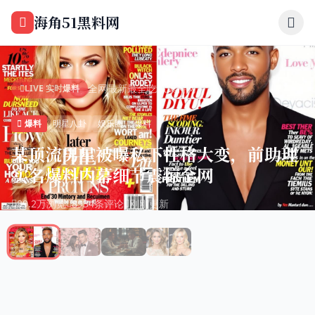
跳过导航
海角51黑料网
全网最新最全吃瓜爆料网
LIVE 实时爆料
爆料
明星八卦
娱乐圈
爆料
某顶流男星被曝私下性格大变，前助理
实名爆料内幕细节震惊全网
89.2万浏览
8934条评论
刚刚更新