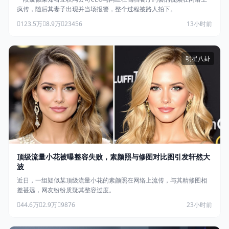
疯传，随后其妻子出现并当场报警，整个过程被路人拍下。
123.5万
8.9万
23456
13小时前
明星八卦
顶级流量小花被曝整容失败，素颜照与修图对比图引发轩然大
波
近日，一组疑似某顶级流量小花的素颜照在网络上流传，与其精修图相
差甚远，网友纷纷质疑其整容过度。
44.6万
2.9万
9876
23小时前