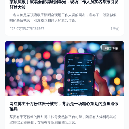
某顶流歌手演唱会假唱证据曝光，现场工作人员实名举报引发
轩然大波
一名自称是某顶流歌手演唱会现场工作人员的网友，发布了一段疑似假
唱的幕后视频，引发粉丝和路人的激烈讨论。
78.9万
5.7万
34567
1天前
网红博主
网红博主千万粉丝账号被封，背后是一场精心策划的流量造假
骗局
某拥有千万粉丝的网红博主账号突然被平台封禁，随后有人爆料称其粉
丝数据全部造假，背后有专业刷量团队运营。