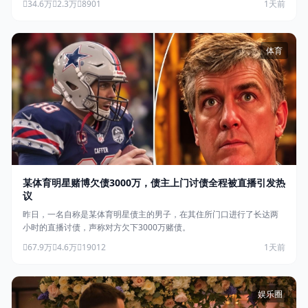
34.6万
2.3万
8901
1天前
体育
某体育明星赌博欠债3000万，债主上门讨债全程被直播引发热
议
昨日，一名自称是某体育明星债主的男子，在其住所门口进行了长达两
小时的直播讨债，声称对方欠下3000万赌债。
67.9万
4.6万
19012
1天前
娱乐圈