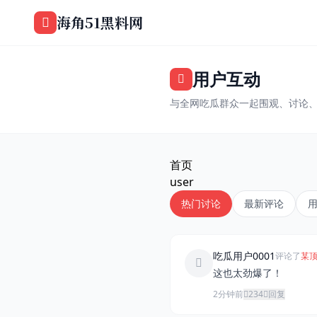
跳过导航
海角51黑料网
用户互动
与全网吃瓜群众一起围观、讨论
首页
user
热门讨论
最新评论
吃瓜用户0001
评论了
某顶
这也太劲爆了！
2分钟前
234
回复