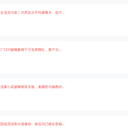
女演员与富二代男友分手内幕曝光，双方...
厂CEO被曝豪掷千万包养网红，妻子当...
流量小花被曝整容失败，素颜照与修图对...
团成员深夜出逃被拍，疑似与已婚女星秘...