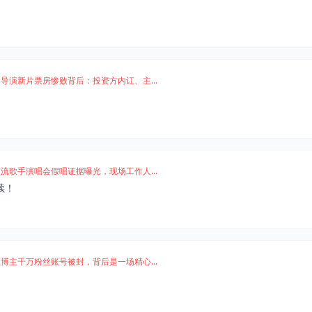
导演新片票房惨败背后：投资方内讧、主...
流歌手演唱会假唱证据曝光，现场工作人...
续！
博主千万粉丝账号被封，背后是一场精心...