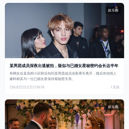
娱乐圈
某男团成员深夜出逃被拍，疑似与已婚女星秘密约会长达半年
有网友在某高档小区附近拍到某男团成员深夜乘车离开，随后有知情人
爆料称其与一位已婚女星保持着秘密关系。
56.8万
3.5万
15678
1天前
娱乐圈