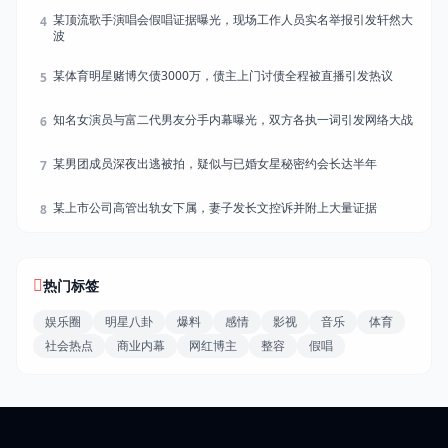
某顶流歌手演唱会假唱证据曝光，现场工作人员实名举报引发轩然大
4
波
某体育明星赌博欠债3000万，债主上门讨债全程被直播引发热议
5
知名女演员与富二代男友分手内幕曝光，双方各执一词引发网络大战
6
某男团成员深夜出逃被拍，疑似与已婚女星秘密约会长达半年
7
某上市公司高管出轨女下属，妻子发长文控诉并附上大量证据
8
热门标签
娱乐圈
明星八卦
爆料
感情
影视
音乐
体育
社会热点
商业内幕
网红博主
整容
假唱