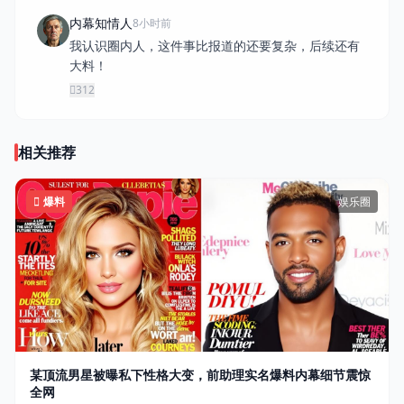
内幕知情人
8小时前
我认识圈内人，这件事比报道的还要复杂，后续还有
大料！
312
相关推荐
爆料
娱乐圈
某顶流男星被曝私下性格大变，前助理实名爆料内幕细节震惊
全网