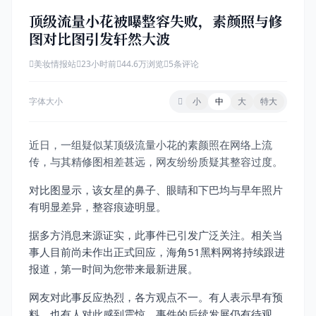
顶级流量小花被曝整容失败，素颜照与修
图对比图引发轩然大波
美妆情报站
23小时前
44.6万浏览
5条评论
字体大小
小
中
大
特大
近日，一组疑似某顶级流量小花的素颜照在网络上流
传，与其精修图相差甚远，网友纷纷质疑其整容过度。
对比图显示，该女星的鼻子、眼睛和下巴均与早年照片
有明显差异，整容痕迹明显。
据多方消息来源证实，此事件已引发广泛关注。相关当
事人目前尚未作出正式回应，海角51黑料网将持续跟进
报道，第一时间为您带来最新进展。
网友对此事反应热烈，各方观点不一。有人表示早有预
料，也有人对此感到震惊。事件的后续发展仍有待观