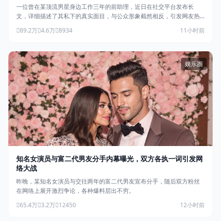
一位曾在某顶流男星身边工作三年的前助理，近日在社交平台发布长
文，详细描述了其私下的真实面目，与公众形象截然相反，引发网友热
议。
89.2万
4.6万
8934
11小时前
娱乐圈
知名女演员与富二代男友分手内幕曝光，双方各执一词引发网
络大战
昨晚，某知名女演员与交往两年的富二代男友宣布分手，随后双方粉丝
在网络上展开激烈争论，各种爆料层出不穷。
65.4万
3.2万
12450
12小时前