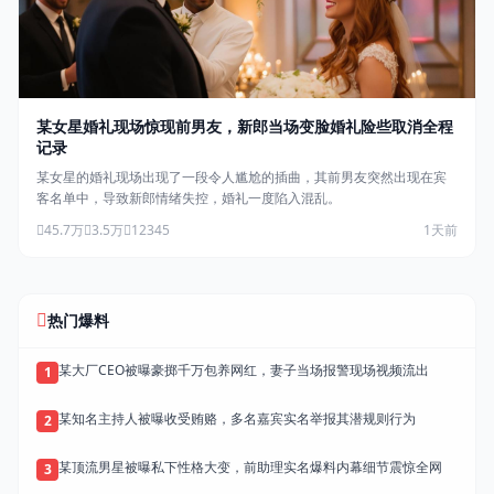
某女星婚礼现场惊现前男友，新郎当场变脸婚礼险些取消全程
记录
某女星的婚礼现场出现了一段令人尴尬的插曲，其前男友突然出现在宾
客名单中，导致新郎情绪失控，婚礼一度陷入混乱。
45.7万
3.5万
12345
1天前
热门爆料
某大厂CEO被曝豪掷千万包养网红，妻子当场报警现场视频流出
1
某知名主持人被曝收受贿赂，多名嘉宾实名举报其潜规则行为
2
某顶流男星被曝私下性格大变，前助理实名爆料内幕细节震惊全网
3