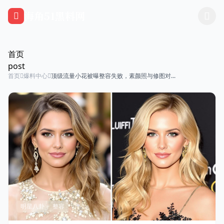
跳过导航
海角51黑料网
首页
post
首页
爆料中心
顶级流量小花被曝整容失败，素颜照与修图对...
明星八卦
整容