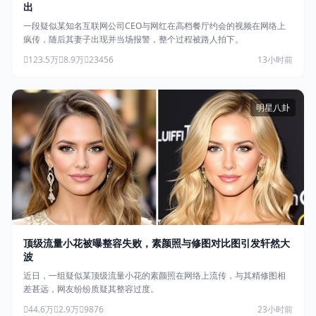
出
一段疑似某知名互联网公司CEO与网红在高档餐厅约会的视频在网络上
疯传，随后其妻子出现并当场报警，整个过程被路人拍下。
123.5万
8.9万
23456
13小时前
明星八卦
顶级流量小花被曝整容失败，素颜照与修图对比图引发轩然大
波
近日，一组疑似某顶级流量小花的素颜照在网络上流传，与其精修图相
差甚远，网友纷纷质疑其整容过度。
44.6万
2.9万
9876
23小时前