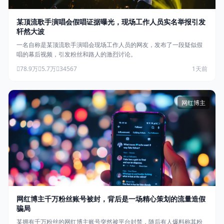
某顶流歌手演唱会假唱证据曝光，现场工作人员实名举报引发
轩然大波
一名自称是某顶流歌手演唱会现场工作人员的网友，发布了一段疑似假
唱的幕后视频，引发粉丝和路人的激烈讨论。
78.9万
5.7万
34567
1天前
网红博主
网红博主千万粉丝账号被封，背后是一场精心策划的流量造假
骗局
某拥有千万粉丝的网红博主账号突然被平台封禁，随后有人爆料称其粉