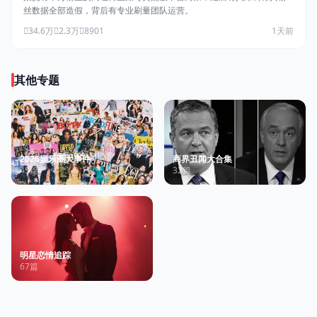
丝数据全部造假，背后有专业刷量团队运营。
34.6万
2.3万
8901
1天前
其他专题
2026娱乐圈大事件
商界丑闻大合集
45篇
32篇
明星恋情追踪
67篇