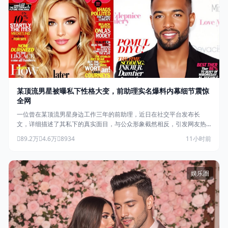
某顶流男星被曝私下性格大变，前助理实名爆料内幕细节震惊
全网
一位曾在某顶流男星身边工作三年的前助理，近日在社交平台发布长
文，详细描述了其私下的真实面目，与公众形象截然相反，引发网友热
议。
89.2万
4.6万
8934
11小时前
娱乐圈