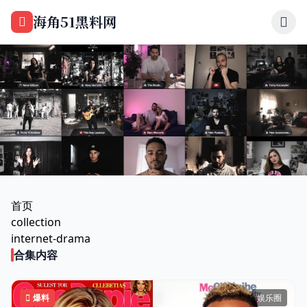
跳过导航
海角51黑料网
首页
专题合集
网络大瓜实录
首页
collection
共 89 篇内容
internet-drama
合集内容
爆料
娱乐圈