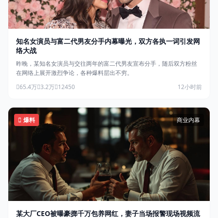
知名女演员与富二代男友分手内幕曝光，双方各执一词引发网
络大战
昨晚，某知名女演员与交往两年的富二代男友宣布分手，随后双方粉丝
在网络上展开激烈争论，各种爆料层出不穷。
65.4万
3.2万
12450
12小时前
爆料
商业内幕
某大厂CEO被曝豪掷千万包养网红，妻子当场报警现场视频流