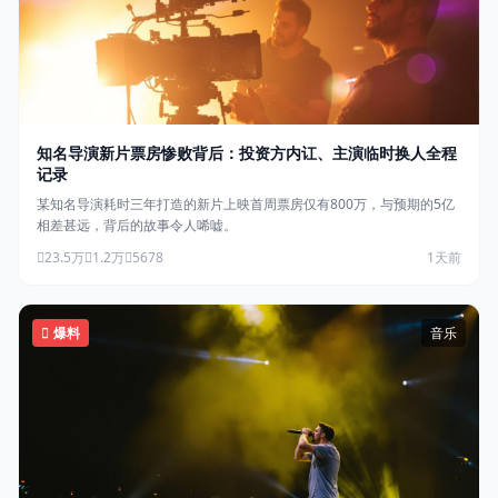
知名导演新片票房惨败背后：投资方内讧、主演临时换人全程
记录
某知名导演耗时三年打造的新片上映首周票房仅有800万，与预期的5亿
相差甚远，背后的故事令人唏嘘。
23.5万
1.2万
5678
1天前
爆料
音乐