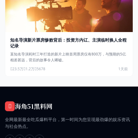
知名导演新片票房惨败背后：投资方内讧、主演临时换人全程
记录
某知名导演耗时三年打造的新片上映首周票房仅有800万，与预期的5亿
相差甚远，背后的故事令人唏嘘。
23.5万
1.2万
5678
1天前
海角51黑料网
全网最新最全吃瓜爆料平台，第一时间为您呈现最劲爆的娱乐资讯
与社会热点。