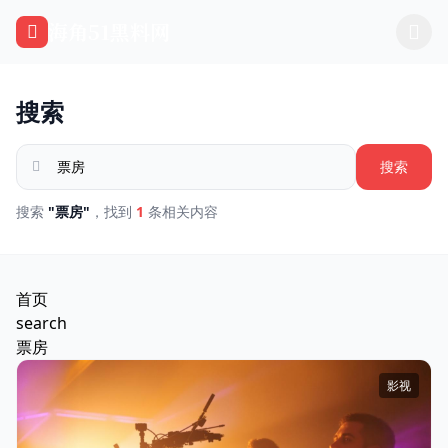
跳过导航
海角51黑料网
搜索
搜索
搜索
"票房"
，找到
1
条相关内容
首页
search
票房
影视