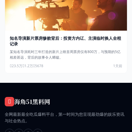
知名导演新片票房惨败背后：投资方内讧、主演临时换人全程
记录
某知名导演耗时三年打造的新片上映首周票房仅有800万，与预期的5亿
相差甚远，背后的故事令人唏嘘。
23.5万
1.2万
5678
1天前
海角51黑料网
全网最新最全吃瓜爆料平台，第一时间为您呈现最劲爆的娱乐资讯
与社会热点。