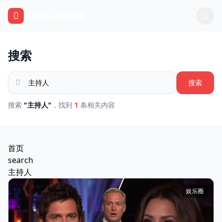
跳过导航
海角51黑料网
搜索
搜索
搜索
"主持人"
，找到
1
条相关内容
首页
search
主持人
娱乐圈