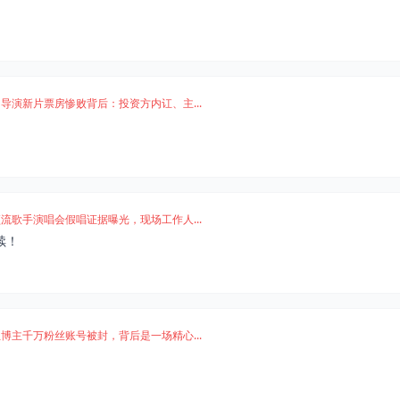
导演新片票房惨败背后：投资方内讧、主...
流歌手演唱会假唱证据曝光，现场工作人...
续！
博主千万粉丝账号被封，背后是一场精心...