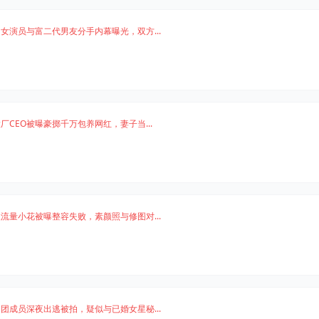
女演员与富二代男友分手内幕曝光，双方...
厂CEO被曝豪掷千万包养网红，妻子当...
流量小花被曝整容失败，素颜照与修图对...
团成员深夜出逃被拍，疑似与已婚女星秘...