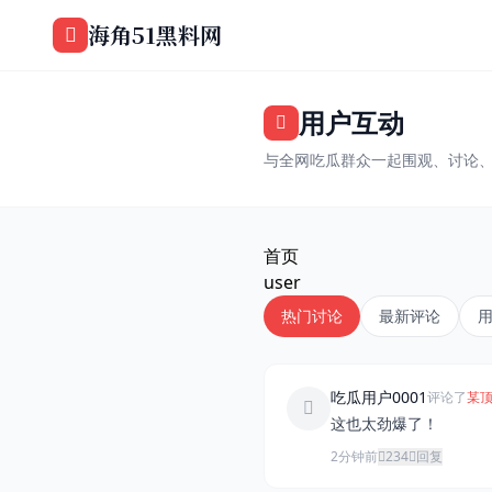
跳过导航
海角51黑料网
用户互动
与全网吃瓜群众一起围观、讨论
首页
user
热门讨论
最新评论
吃瓜用户0001
评论了
某顶
这也太劲爆了！
2分钟前
234
回复