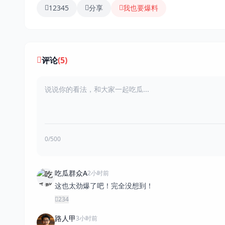
12345
分享
我也要爆料
评论
(5)
0/500
吃瓜群众A
2小时前
这也太劲爆了吧！完全没想到！
234
路人甲
3小时前