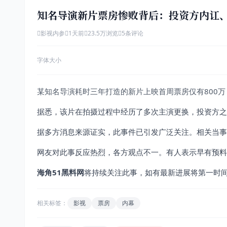
知名导演新片票房惨败背后：投资方内讧
影视内参
1天前
23.5万浏览
5条评论
字体大小
某知名导演耗时三年打造的新片上映首周票房仅有800
据悉，该片在拍摄过程中经历了多次主演更换，投资方之
据多方消息来源证实，此事件已引发广泛关注。相关当事
网友对此事反应热烈，各方观点不一。有人表示早有预料
海角51黑料网
将持续关注此事，如有最新进展将第一时
相关标签：
影视
票房
内幕