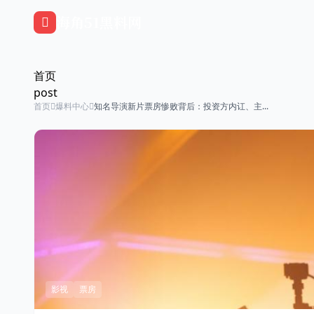
跳过导航
海角51黑料网
首页
post
首页
爆料中心
知名导演新片票房惨败背后：投资方内讧、主...
影视
票房