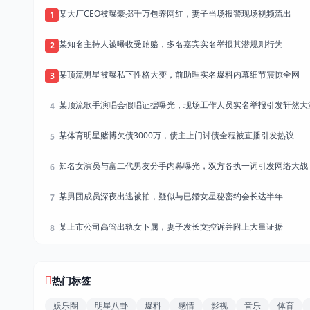
某大厂CEO被曝豪掷千万包养网红，妻子当场报警现场视频流出
1
某知名主持人被曝收受贿赂，多名嘉宾实名举报其潜规则行为
2
某顶流男星被曝私下性格大变，前助理实名爆料内幕细节震惊全网
3
某顶流歌手演唱会假唱证据曝光，现场工作人员实名举报引发轩然大
4
某体育明星赌博欠债3000万，债主上门讨债全程被直播引发热议
5
知名女演员与富二代男友分手内幕曝光，双方各执一词引发网络大战
6
某男团成员深夜出逃被拍，疑似与已婚女星秘密约会长达半年
7
某上市公司高管出轨女下属，妻子发长文控诉并附上大量证据
8
热门标签
娱乐圈
明星八卦
爆料
感情
影视
音乐
体育