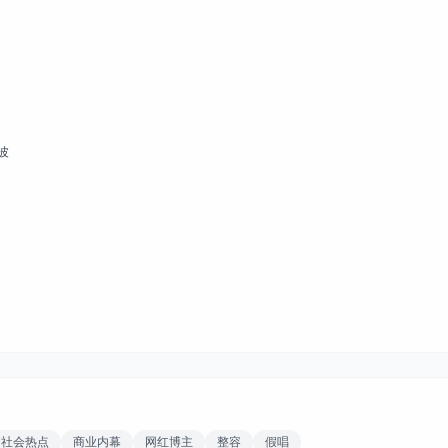
波
社会热点
商业内幕
网红博主
整容
假唱