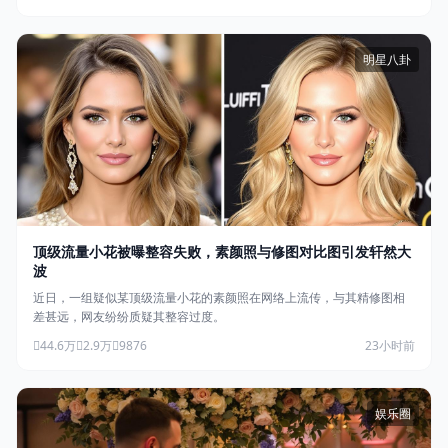
明星八卦
顶级流量小花被曝整容失败，素颜照与修图对比图引发轩然大
波
近日，一组疑似某顶级流量小花的素颜照在网络上流传，与其精修图相
差甚远，网友纷纷质疑其整容过度。
44.6万
2.9万
9876
23小时前
娱乐圈