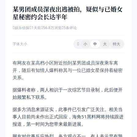
某男团成员深夜出逃被拍，疑似与已婚女
星秘密约会长达半年
娱乐侦探
1天前
56.8万浏览
5条评论
字体大小
小
中
大
特大
有网友在某高档小区附近拍到某男团成员深夜乘车离
开，随后有知情人爆料称其与一位已婚女星保持着秘密
关系。
据爆料者称，两人相识于一次综艺节目录制，此后便开
始频繁私下联系。
据多方消息来源证实，此事件已引发广泛关注。相关当
事人目前尚未作出正式回应，海角51黑料网将持续跟进
报道，第一时间为您带来最新进展。
网友对此事反应热烈，各方观点不一。有人表示早有预