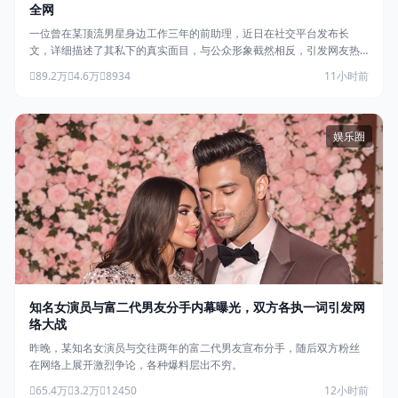
全网
一位曾在某顶流男星身边工作三年的前助理，近日在社交平台发布长
文，详细描述了其私下的真实面目，与公众形象截然相反，引发网友热
议。
89.2万
4.6万
8934
11小时前
娱乐圈
知名女演员与富二代男友分手内幕曝光，双方各执一词引发网
络大战
昨晚，某知名女演员与交往两年的富二代男友宣布分手，随后双方粉丝
在网络上展开激烈争论，各种爆料层出不穷。
65.4万
3.2万
12450
12小时前