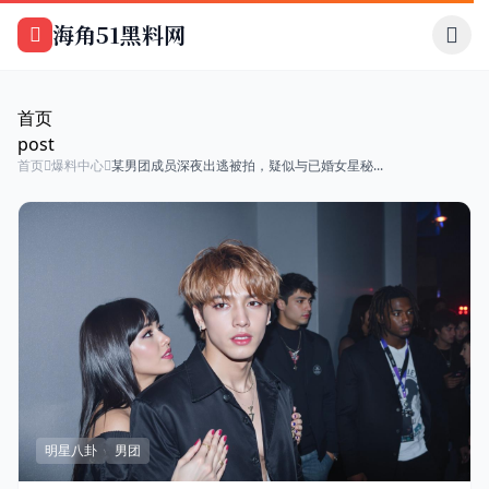
跳过导航
海角51黑料网
首页
post
首页
爆料中心
某男团成员深夜出逃被拍，疑似与已婚女星秘...
明星八卦
男团