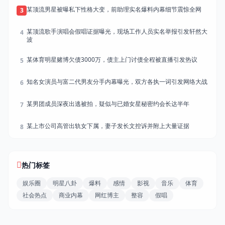
某顶流男星被曝私下性格大变，前助理实名爆料内幕细节震惊全网
3
某顶流歌手演唱会假唱证据曝光，现场工作人员实名举报引发轩然大
4
波
某体育明星赌博欠债3000万，债主上门讨债全程被直播引发热议
5
知名女演员与富二代男友分手内幕曝光，双方各执一词引发网络大战
6
某男团成员深夜出逃被拍，疑似与已婚女星秘密约会长达半年
7
某上市公司高管出轨女下属，妻子发长文控诉并附上大量证据
8
热门标签
娱乐圈
明星八卦
爆料
感情
影视
音乐
体育
社会热点
商业内幕
网红博主
整容
假唱