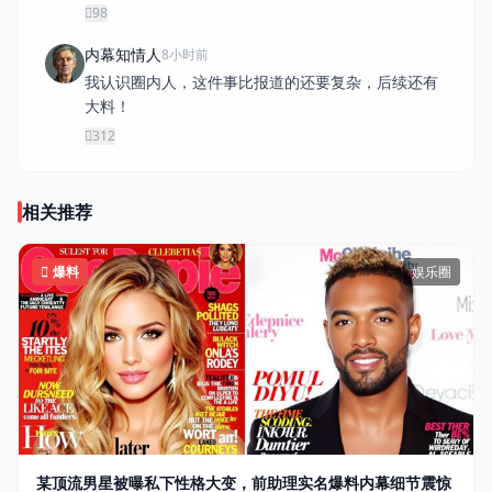
98
内幕知情人
8小时前
我认识圈内人，这件事比报道的还要复杂，后续还有
大料！
312
相关推荐
爆料
娱乐圈
某顶流男星被曝私下性格大变，前助理实名爆料内幕细节震惊