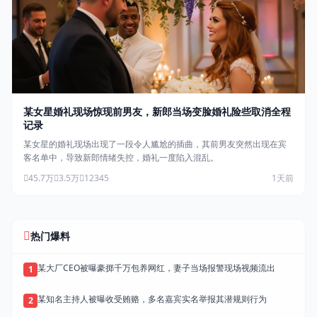
某女星婚礼现场惊现前男友，新郎当场变脸婚礼险些取消全程
记录
某女星的婚礼现场出现了一段令人尴尬的插曲，其前男友突然出现在宾
客名单中，导致新郎情绪失控，婚礼一度陷入混乱。
45.7万
3.5万
12345
1天前
热门爆料
某大厂CEO被曝豪掷千万包养网红，妻子当场报警现场视频流出
1
某知名主持人被曝收受贿赂，多名嘉宾实名举报其潜规则行为
2