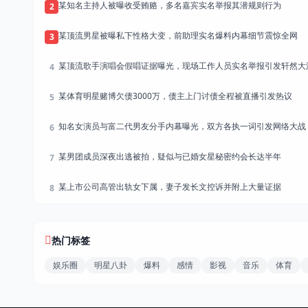
某知名主持人被曝收受贿赂，多名嘉宾实名举报其潜规则行为
2
某顶流男星被曝私下性格大变，前助理实名爆料内幕细节震惊全网
3
某顶流歌手演唱会假唱证据曝光，现场工作人员实名举报引发轩然大
4
某体育明星赌博欠债3000万，债主上门讨债全程被直播引发热议
5
知名女演员与富二代男友分手内幕曝光，双方各执一词引发网络大战
6
某男团成员深夜出逃被拍，疑似与已婚女星秘密约会长达半年
7
某上市公司高管出轨女下属，妻子发长文控诉并附上大量证据
8
热门标签
娱乐圈
明星八卦
爆料
感情
影视
音乐
体育