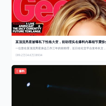
某顶流男星被曝私下性格大变，前助理实名爆料内幕细节震惊
一位曾在某顶流男星身边工作三年的前助理，近日在社交平台发布长文
89.2万
4.6万
8934
爆料