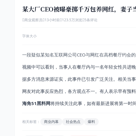
某大厂CEO被曝豪掷千万包养网红，妻子
商业观察员
13小时前
123.5万浏览
5条评论
字体大小
一段疑似某知名互联网公司CEO与网红在高档餐厅约会
视频中可以看到，当事人在餐厅内与一名年轻女性共进晚
据多方消息来源证实，此事件已引发广泛关注。相关当事
网友对此事反应热烈，各方观点不一。有人表示早有预料
海角51黑料网
将持续关注此事，如有最新进展将第一时
相关标签：
商业内幕
社会热点
爆料