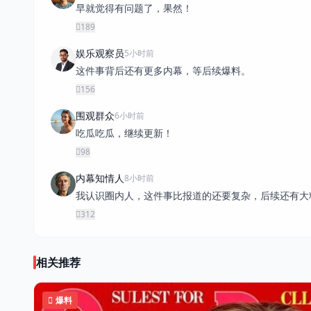
早就觉得有问题了，果然！
189
娱乐观察员
5小时前
这件事背后还有更多内幕，等后续爆料。
156
围观群众
6小时前
吃瓜吃瓜，继续更新！
98
内幕知情人
8小时前
我认识圈内人，这件事比报道的还要复杂，后续还有大
312
相关推荐
爆料