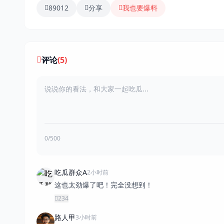
89012
分享
我也要爆料
评论
(5)
0/500
吃瓜群众A
2小时前
这也太劲爆了吧！完全没想到！
234
路人甲
3小时前