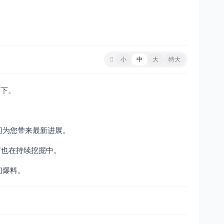
小
中
大
特大
拍下。
间为您带来最新进展。
节也在持续挖掘中。
们爆料。