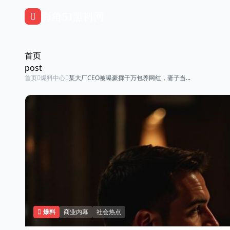
跳过导航
海角51黑料网
首页
post
首页
爆料中心
某大厂CEO被曝豪掷千万包养网红，妻子当...
爆料
商业内幕
社会热点