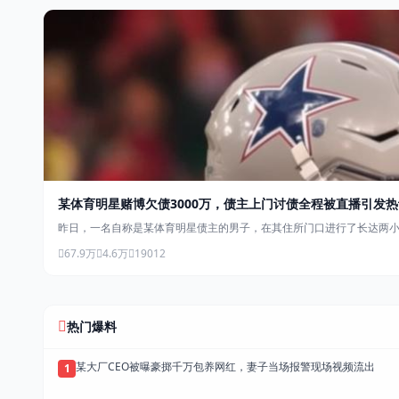
某体育明星赌博欠债3000万，债主上门讨债全程被直播引发热
昨日，一名自称是某体育明星债主的男子，在其住所门口进行了长达两小
67.9万
4.6万
19012
热门爆料
某大厂CEO被曝豪掷千万包养网红，妻子当场报警现场视频流出
1