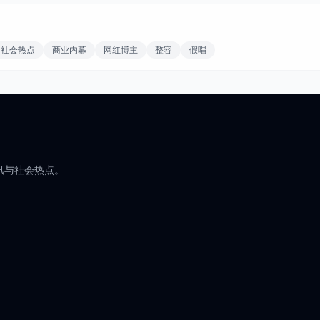
社会热点
商业内幕
网红博主
整容
假唱
讯与社会热点。