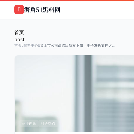
跳过导航
海角51黑料网
首页
post
首页
爆料中心
某上市公司高管出轨女下属，妻子发长文控诉...
商业内幕
社会热点